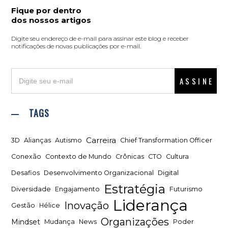
Fique por dentro
dos nossos artigos
Digite seu endereço de e-mail para assinar este blog e receber
notificações de novas publicações por e-mail.
ASSINE
TAGS
Carreira
3D
Alianças
Autismo
Chief Transformation Officer
Conexão
Contexto de Mundo
Crônicas
CTO
Cultura
Desafios
Desenvolvimento Organizacional
Digital
Estratégia
Diversidade
Engajamento
Futurismo
Liderança
Inovação
Gestão
Hélice
Organizações
Mindset
Mudança
News
Poder