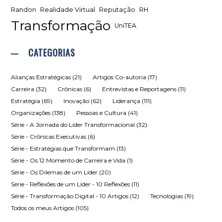
Randon
Realidade Virtual
Reputação
RH
Transformação
UniTEA
CATEGORIAS
Alianças Estratégicas
(21)
Artigos Co-autoria
(17)
Carreira
(32)
Crônicas
(6)
Entrevistas e Reportagens
(11)
Estratégia
(69)
Inovação
(62)
Liderança
(111)
Organizações
(138)
Pessoas e Cultura
(41)
Série - A Jornada do Líder Transformacional
(32)
Série - Crônicas Executivas
(6)
Série - Estratégias que Transformam
(13)
Série - Os 12 Momento de Carreira e Vida
(1)
Série - Os Dilemas de um Líder
(20)
Série - Reflexões de um Líder - 10 Reflexões
(11)
Série - Transformação Digital - 10 Artigos
(12)
Tecnologias
(19)
Todos os meus Artigos
(105)